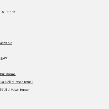
100 Persen
Tanah Air
d SAW
Kebun Kurma
Beli di Pasar Ternak