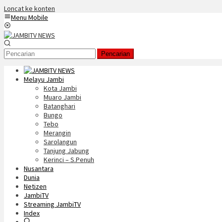
Loncat ke konten
Menu Mobile
Pencarian
Melayu Jambi
Kota Jambi
Muaro Jambi
Batanghari
Bungo
Tebo
Merangin
Sarolangun
Tanjung Jabung
Kerinci – S.Penuh
Nusantara
Dunia
Netizen
JambiTV
Streaming JambiTV
Index