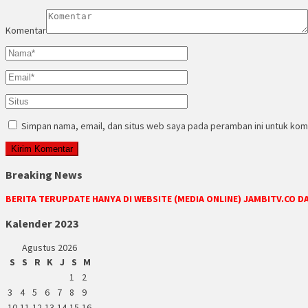
Komentar
Simpan nama, email, dan situs web saya pada peramban ini untuk kom
Breaking News
BERITA TERUPDATE HANYA DI WEBSITE (MEDIA ONLINE) JAMBITV.CO 
Kalender 2023
Agustus 2026
S
S
R
K
J
S
M
1
2
3
4
5
6
7
8
9
10
11
12
13
14
15
16