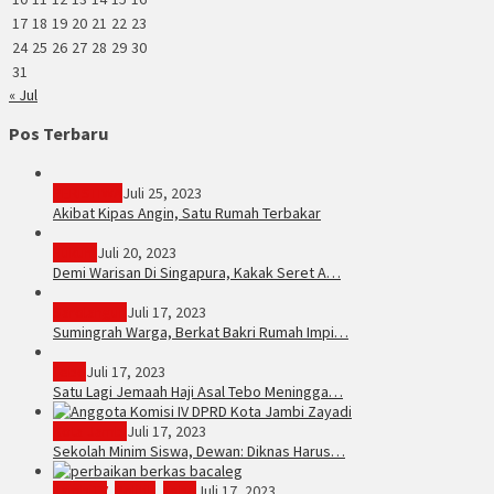
17
18
19
20
21
22
23
24
25
26
27
28
29
30
31
« Jul
Pos Terbaru
PERISTIWA
Juli 25, 2023
Akibat Kipas Angin, Satu Rumah Terbakar
Hukum
Juli 20, 2023
Demi Warisan Di Singapura, Kakak Seret A…
Sarolangun
Juli 17, 2023
Sumingrah Warga, Berkat Bakri Rumah Impi…
Tebo
Juli 17, 2023
Satu Lagi Jemaah Haji Asal Tebo Meningga…
Kota Jambi
Juli 17, 2023
Sekolah Minim Siswa, Dewan: Diknas Harus…
JambiTV
,
Politik
,
Tebo
Juli 17, 2023