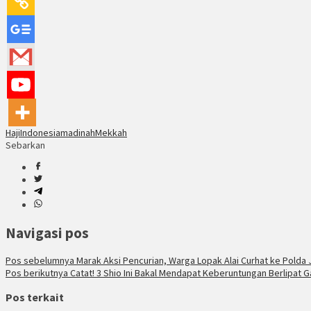
Haji
Indonesia
madinah
Mekkah
Sebarkan
Navigasi pos
Pos sebelumnya
Marak Aksi Pencurian, Warga Lopak Alai Curhat ke Polda
Pos berikutnya
Catat! 3 Shio Ini Bakal Mendapat Keberuntungan Berlipat Ga
Pos terkait