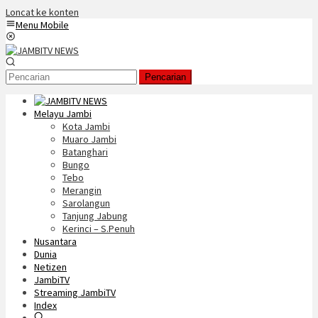
Loncat ke konten
Menu Mobile
Pencarian
Melayu Jambi
Kota Jambi
Muaro Jambi
Batanghari
Bungo
Tebo
Merangin
Sarolangun
Tanjung Jabung
Kerinci – S.Penuh
Nusantara
Dunia
Netizen
JambiTV
Streaming JambiTV
Index