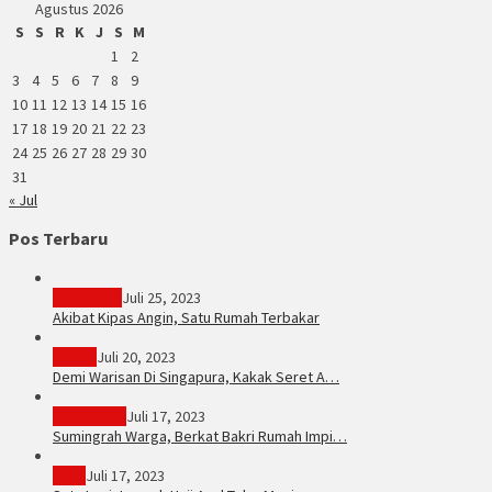
Agustus 2026
S
S
R
K
J
S
M
1
2
3
4
5
6
7
8
9
10
11
12
13
14
15
16
17
18
19
20
21
22
23
24
25
26
27
28
29
30
31
« Jul
Pos Terbaru
PERISTIWA
Juli 25, 2023
Akibat Kipas Angin, Satu Rumah Terbakar
Hukum
Juli 20, 2023
Demi Warisan Di Singapura, Kakak Seret A…
Sarolangun
Juli 17, 2023
Sumingrah Warga, Berkat Bakri Rumah Impi…
Tebo
Juli 17, 2023