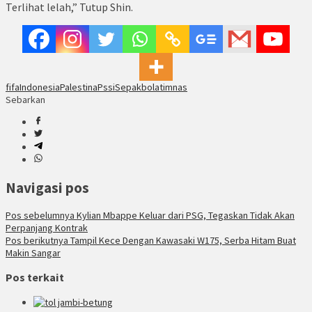
Terlihat lelah,” Tutup Shin.
fifa
Indonesia
Palestina
Pssi
Sepakbola
timnas
Sebarkan
Navigasi pos
Pos sebelumnya
Kylian Mbappe Keluar dari PSG, Tegaskan Tidak Akan
Perpanjang Kontrak
Pos berikutnya
Tampil Kece Dengan Kawasaki W175, Serba Hitam Buat
Makin Sangar
Pos terkait