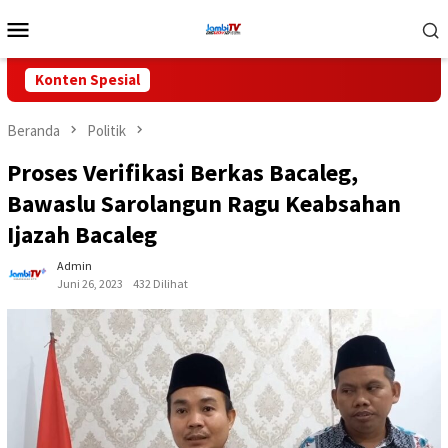
Loncat
Menu
ke
Mobile
konten
Konten Spesial
Beranda
Politik
Proses Verifikasi Berkas Bacaleg,
Bawaslu Sarolangun Ragu Keabsahan
Ijazah Bacaleg
Admin
Juni 26, 2023
432 Dilihat