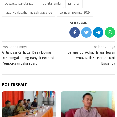
bawaslu sarolangun
berita jambi
jambitv
ragu keabsahan ijazah bacaleg
temuan pemilu 2024
SEBARKAN
Navigasi
Pos sebelumnya
Pos berikutnya
Antisipasi Karhutla, Desa Lidung
Jelang Idul Adha, Harga Hewan
pos
Dan Sungai Baung Banyak Potensi
Ternak Naik 50 Persen Dari
Pembukaan Lahan Baru
Biasanya
POS TERKAIT