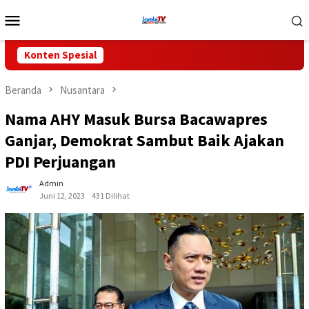
Loncat
Menu
ke
Mobile
konten
Konten Spesial
Beranda
Nusantara
Nama AHY Masuk Bursa Bacawapres
Ganjar, Demokrat Sambut Baik Ajakan
PDI Perjuangan
Admin
Juni 12, 2023
431 Dilihat