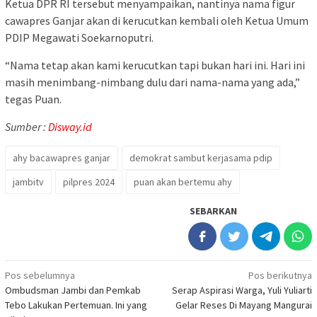
Ketua DPR RI tersebut menyampaikan, nantinya nama figur
cawapres Ganjar akan di kerucutkan kembali oleh Ketua Umum
PDIP Megawati Soekarnoputri.
“Nama tetap akan kami kerucutkan tapi bukan hari ini. Hari ini
masih menimbang-nimbang dulu dari nama-nama yang ada,”
tegas Puan.
Sumber :
Disway.id
ahy bacawapres ganjar
demokrat sambut kerjasama pdip
jambitv
pilpres 2024
puan akan bertemu ahy
SEBARKAN
Navigasi
Pos sebelumnya
Pos berikutnya
Ombudsman Jambi dan Pemkab
Serap Aspirasi Warga, Yuli Yuliarti
pos
Tebo Lakukan Pertemuan. Ini yang
Gelar Reses Di Mayang Mangurai