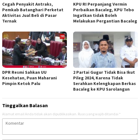
Cegah Penyakit Antraks,
KPU RI Perpanjang Vermin
Pemkab Batanghari Perketat
Perbaikan Bacaleg, KPU Tebo
Aktivitas Jual Beli di Pasar
Ingatkan tidak Boleh
Ternak
Melakukan Pergantian Bacaleg
DPR Resmi Sahkan UU
2 Partai Gugur Tidak Bisa Ikut
Kesehatan, Puan Maharani
Pileg 2024, Karena Tidak
Pimpin Ketok Palu
Serahkan Kelengkapan Berkas
Bacaleg ke KPU Sarolangun
Tinggalkan Balasan
Alamat email Anda tidak akan dipublikasikan.
Ruas yang wajib ditandai
*