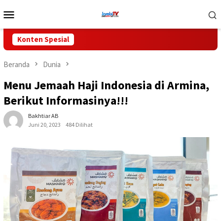
Loncat
Menu
ke
Mobile
konten
Konten Spesial
Beranda
Dunia
Menu Jemaah Haji Indonesia di Armina,
Berikut Informasinya!!!
Bakhtiar AB
Juni 20, 2023
484 Dilihat