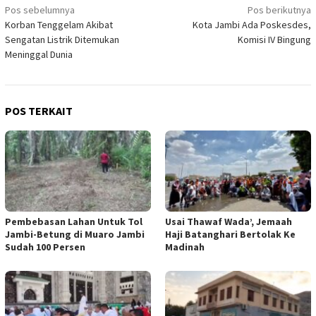
Navigasi
Pos sebelumnya
Pos berikutnya
Korban Tenggelam Akibat
Kota Jambi Ada Poskesdes,
pos
Sengatan Listrik Ditemukan
Komisi IV Bingung
Meninggal Dunia
POS TERKAIT
Pembebasan Lahan Untuk Tol
Usai Thawaf Wada’, Jemaah
Jambi-Betung di Muaro Jambi
Haji Batanghari Bertolak Ke
Sudah 100 Persen
Madinah