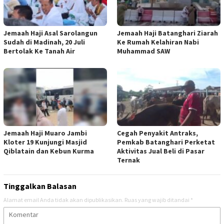
Jemaah Haji Asal Sarolangun
Jemaah Haji Batanghari Ziarah
Sudah di Madinah, 20 Juli
Ke Rumah Kelahiran Nabi
Bertolak Ke Tanah Air
Muhammad SAW
Jemaah Haji Muaro Jambi
Cegah Penyakit Antraks,
Kloter 19 Kunjungi Masjid
Pemkab Batanghari Perketat
Qiblatain dan Kebun Kurma
Aktivitas Jual Beli di Pasar
Ternak
Tinggalkan Balasan
Alamat email Anda tidak akan dipublikasikan.
Ruas yang wajib ditandai
*