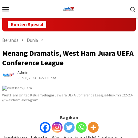
Loncat
Menu
ke
Mobile
konten
Konten Spesial
Beranda
Dunia
Menang Dramatis, West Ham Juara UEFA
Conference League
Admin
Juni 8, 2023
622 Dilihat
West Ham United Keluar Sebagai Jawara UEFA Conference League Muskm 2022-23-
@westham-Instagram
Bagikan
Jambitv.co, Jakarta –
West Ham juara UEFA Conference