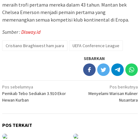
meraih trofi pertama mereka dalam 43 tahun. Mantan bek
Chelsea Emerson menjadi pemain pertama yang
memenangkan semua kompetisi klub kontinental di Eropa.
Sumber :
Disway.id
Cristiano Biraghiwest ham juara
UEFA Conference League
SEBARKAN
Navigasi
Pos sebelumnya
Pos berikutnya
Pemkab Tebo Sediakan 3.910 Ekor
Menyelami Warisan Kuliner
pos
Hewan Kurban
Nusantara
POS TERKAIT