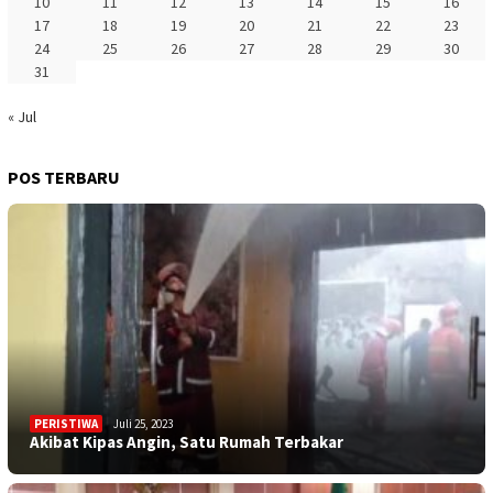
10
11
12
13
14
15
16
17
18
19
20
21
22
23
24
25
26
27
28
29
30
31
« Jul
POS TERBARU
PERISTIWA
Juli 25, 2023
Akibat Kipas Angin, Satu Rumah Terbakar