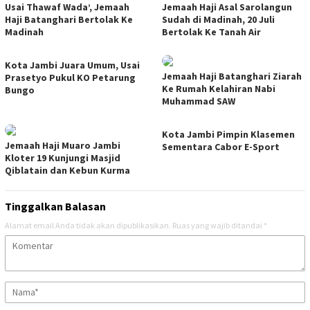
Usai Thawaf Wada’, Jemaah
Jemaah Haji Asal Sarolangun
Haji Batanghari Bertolak Ke
Sudah di Madinah, 20 Juli
Madinah
Bertolak Ke Tanah Air
Kota Jambi Juara Umum, Usai
Jemaah Haji Batanghari Ziarah
Prasetyo Pukul KO Petarung
Ke Rumah Kelahiran Nabi
Bungo
Muhammad SAW
Kota Jambi Pimpin Klasemen
Jemaah Haji Muaro Jambi
Sementara Cabor E-Sport
Kloter 19 Kunjungi Masjid
Qiblatain dan Kebun Kurma
Tinggalkan Balasan
Alamat email Anda tidak akan dipublikasikan.
Ruas yang wajib ditandai
*