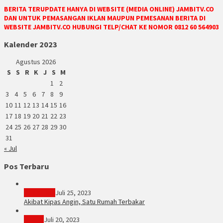
BERITA TERUPDATE HANYA DI WEBSITE (MEDIA ONLINE) JAMBITV.CO
DAN UNTUK PEMASANGAN IKLAN MAUPUN PEMESANAN BERITA DI
WEBSITE JAMBITV.CO HUBUNGI TELP/CHAT KE NOMOR 0812 60 564903
Kalender 2023
Agustus 2026
S
S
R
K
J
S
M
1
2
3
4
5
6
7
8
9
10
11
12
13
14
15
16
17
18
19
20
21
22
23
24
25
26
27
28
29
30
31
« Jul
Pos Terbaru
PERISTIWA
Juli 25, 2023
Akibat Kipas Angin, Satu Rumah Terbakar
Hukum
Juli 20, 2023