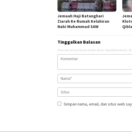
Jemaah Haji Batanghari
Jema
Ziarah Ke Rumah Kelahiran
Klot
Nabi Muhammad SAW
Qibl
Tinggalkan Balasan
Alamat email Anda tidak akan dipublikasikan.
Ru
Simpan nama, email, dan situs web say