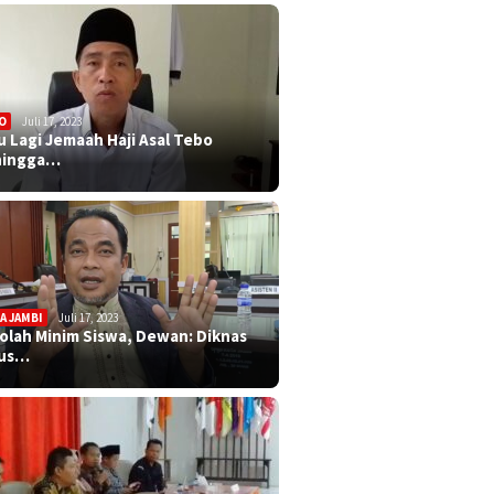
O
Juli 17, 2023
u Lagi Jemaah Haji Asal Tebo
ningga…
A JAMBI
Juli 17, 2023
olah Minim Siswa, Dewan: Diknas
rus…