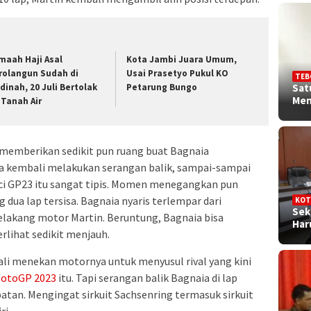
maah Haji Asal
Kota Jambi Juara Umum,
rolangun Sudah di
Usai Prasetyo Pukul KO
TEB
Sat
dinah, 20 Juli Bertolak
Petarung Bungo
Me
 Tanah Air
 memberikan sedikit pun ruang buat Bagnaia
ba kembali melakukan serangan balik, sampai-sampai
ci GP23 itu sangat tipis. Momen menegangkan pun
g dua lap tersisa. Bagnaia nyaris terlempar dari
KOT
Sek
lakang motor Martin. Beruntung, Bagnaia bisa
Ha
rlihat sedikit menjauh.
li menekan motornya untuk menyusul rival yang kini
otoGP 2023
itu. Tapi serangan balik Bagnaia di lap
atan. Mengingat sirkuit Sachsenring termasuk sirkuit
ri.