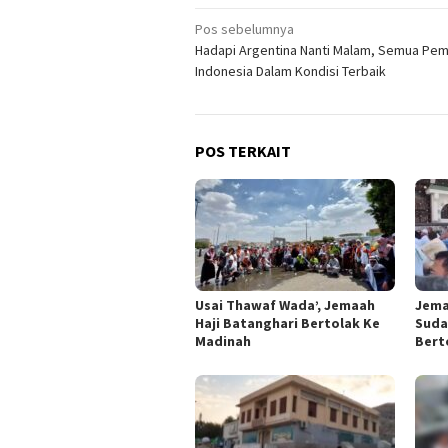
Navigasi
Pos sebelumnya
Hadapi Argentina Nanti Malam, Semua Pem
pos
Indonesia Dalam Kondisi Terbaik
POS TERKAIT
Usai Thawaf Wada’, Jemaah
Jema
Haji Batanghari Bertolak Ke
Sudah
Madinah
Bert