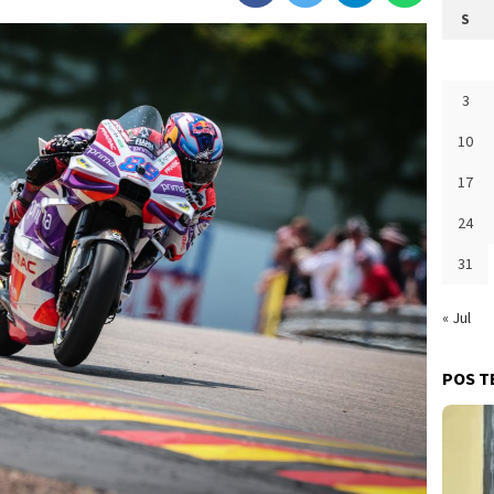
S
3
10
17
24
31
« Jul
POS T