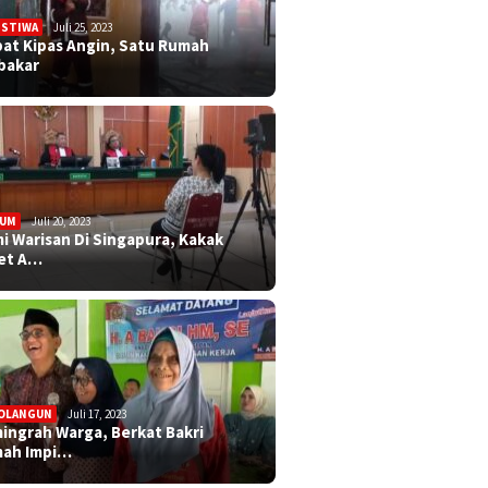
ISTIWA
Juli 25, 2023
bat Kipas Angin, Satu Rumah
bakar
KUM
Juli 20, 2023
i Warisan Di Singapura, Kakak
et A…
OLANGUN
Juli 17, 2023
ingrah Warga, Berkat Bakri
ah Impi…