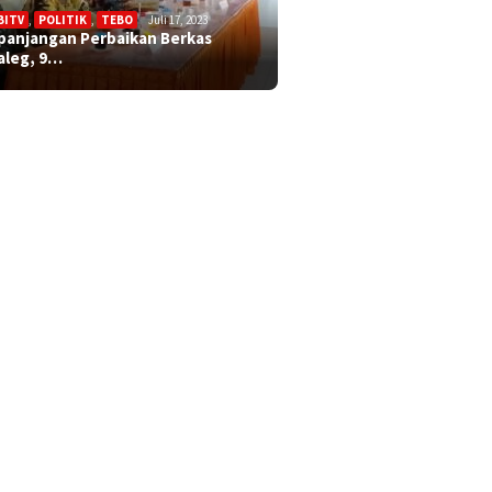
BITV
,
POLITIK
,
TEBO
Juli 17, 2023
panjangan Perbaikan Berkas
aleg, 9…