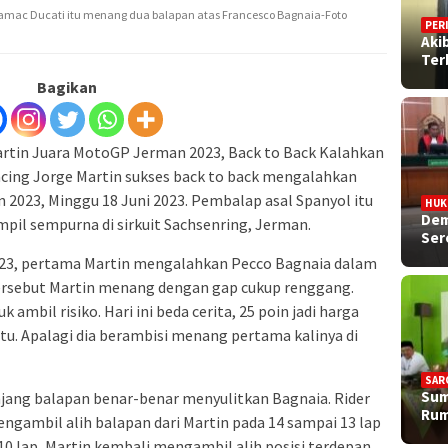
Pramac Ducati itu menang dua balapan atas Francesco Bagnaia-Foto
PER
Aki
Ter
Bagikan
rtin Juara MotoGP Jerman 2023, Back to Back Kalahkan
ing Jorge Martin sukses back to back mengalahkan
2023, Minggu 18 Juni 2023. Pembalap asal Spanyol itu
HU
Dem
 sempurna di sirkuit Sachsenring, Jerman.
Ser
 2023, pertama Martin mengalahkan Pecco Bagnaia dalam
tersebut Martin menang dengan gap cukup renggang.
mbil risiko. Hari ini beda cerita, 25 poin jadi harga
tu. Apalagi dia berambisi menang pertama kalinya di
SAR
Sum
njang balapan benar-benar menyulitkan Bagnaia. Rider
Rum
gambil alih balapan dari Martin pada 14 sampai 13 lap
10 lap, Martin kembali mengambil alih posisi terdepan.