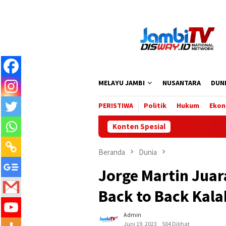
Loncat
ke
konten
MELAYU JAMBI
NUSANTARA
DUN
PERISTIWA
Politik
Hukum
Ekon
Konten Spesial
Beranda
Dunia
Jorge Martin Jua
Back to Back Kal
Admin
Juni 19, 2023
504 Dilihat