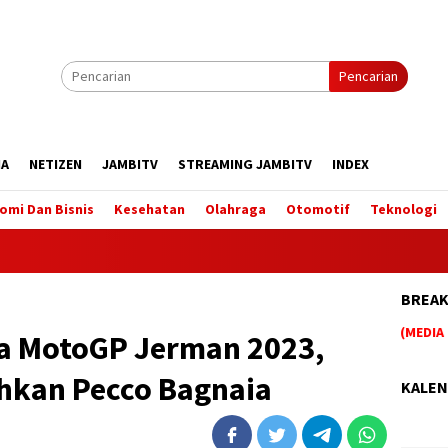
Pencarian
IA
NETIZEN
JAMBITV
STREAMING JAMBITV
INDEX
omi Dan Bisnis
Kesehatan
Olahraga
Otomotif
Teknologi
BREAK
BERITA TERUPDATE HANYA DI WEBSITE (MEDIA ON
ra MotoGP Jerman 2023,
ahkan Pecco Bagnaia
KALEN