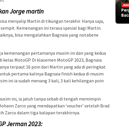
JAM
Per
kan Jorge martin
Bac
 menyalip Martin di tikungan terakhir. Hanya saja,
k sempit. Kemenangan ini terasa spesial bagi Martin.
rbaiknya, bisa mengalahkan Bagnaia yang notabene
uga kemenangan pertamanya musim ini dan yang kedua
di kelas MotoGP. Di klasemen MotoGP 2023, Bagnaia
ya terpaut 16 poin dari Martin yang ada di peringkat
i untuk pertama kalinya Bagnaia finish kedua di musim
im ini ia sudah menang 3 kali, 3 kali kehilangan poin
musim ini, ia jatuh tanpa sebab di tengah memimpin
 Johann Zarco yang mendapatkan ‘voucher’ setelah Brad
aih Zarco dalam tiga balapan terakhirnya.
GP Jerman 2023: