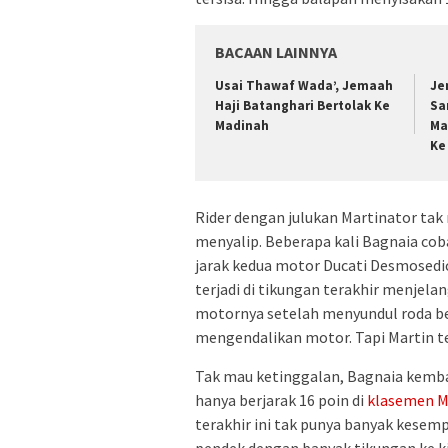
BACAAN LAINNYA
Usai Thawaf Wada’, Jemaah
Je
Haji Batanghari Bertolak Ke
Sa
Madinah
Ma
Ke
Rider dengan julukan Martinator tak
menyalip. Beberapa kali Bagnaia co
jarak kedua motor Ducati Desmosedi
terjadi di tikungan terakhir menjelan
motornya setelah menyundul roda be
mengendalikan motor. Tapi Martin te
Tak mau ketinggalan, Bagnaia kemba
hanya berjarak 16 poin di
klasemen M
terakhir ini tak punya banyak kesemp
pendek dengan banyak tikungan ke ki