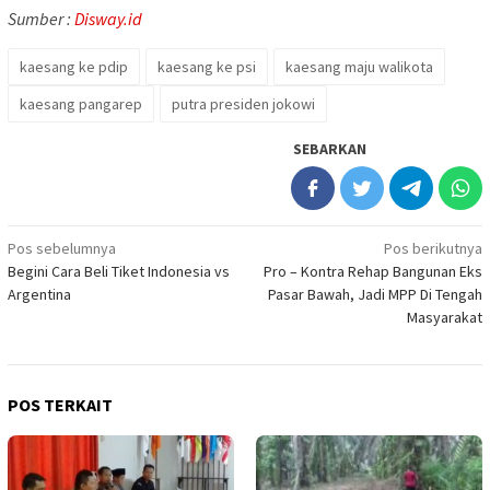
Sumber :
Disway.id
kaesang ke pdip
kaesang ke psi
kaesang maju walikota
kaesang pangarep
putra presiden jokowi
SEBARKAN
Navigasi
Pos sebelumnya
Pos berikutnya
Begini Cara Beli Tiket Indonesia vs
Pro – Kontra Rehap Bangunan Eks
pos
Argentina
Pasar Bawah, Jadi MPP Di Tengah
Masyarakat
POS TERKAIT