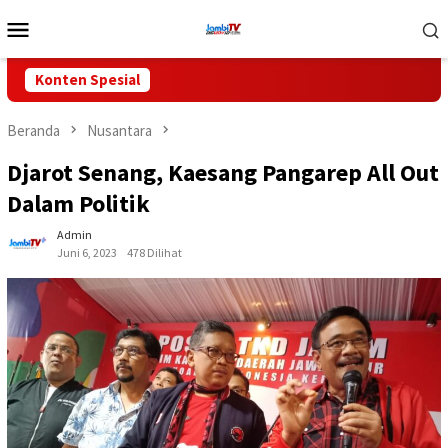
Loncat
Menu
ke
Mobile
konten
Konten Spesial
Beranda
Nusantara
Djarot Senang, Kaesang Pangarep All Out
Dalam Politik
Admin
Juni 6, 2023
478 Dilihat