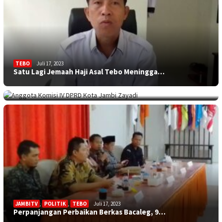
TEBO
Juli 17, 2023
Satu Lagi Jemaah Haji Asal Tebo Meningga…
KOTA JAMBI
Juli 17, 2023
Sekolah Minim Siswa, Dewan: Diknas Harus…
JAMBITV
,
POLITIK
,
TEBO
Juli 17, 2023
Perpanjangan Perbaikan Berkas Bacaleg, 9…