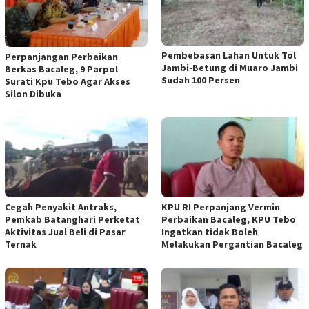
Pembebasan Lahan Untuk Tol
Perpanjangan Perbaikan
Jambi-Betung di Muaro Jambi
Berkas Bacaleg, 9 Parpol
Sudah 100 Persen
Surati Kpu Tebo Agar Akses
Silon Dibuka
Cegah Penyakit Antraks,
KPU RI Perpanjang Vermin
Pemkab Batanghari Perketat
Perbaikan Bacaleg, KPU Tebo
Aktivitas Jual Beli di Pasar
Ingatkan tidak Boleh
Ternak
Melakukan Pergantian Bacaleg