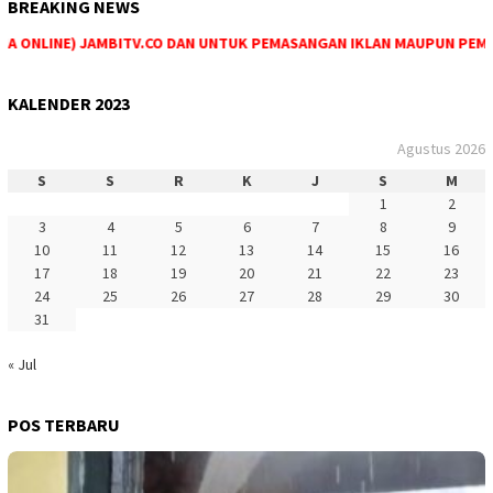
BREAKING NEWS
 ONLINE) JAMBITV.CO DAN UNTUK PEMASANGAN IKLAN MAUPUN PEMESAN
KALENDER 2023
Agustus 2026
S
S
R
K
J
S
M
1
2
3
4
5
6
7
8
9
10
11
12
13
14
15
16
17
18
19
20
21
22
23
24
25
26
27
28
29
30
31
« Jul
POS TERBARU