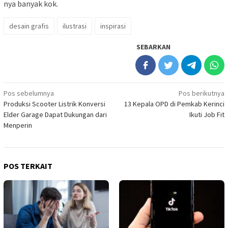
nya banyak kok.
desain grafis
ilustrasi
inspirasi
SEBARKAN
Navigasi
Pos sebelumnya
Pos berikutnya
Produksi Scooter Listrik Konversi
13 Kepala OPD di Pemkab Kerinci
pos
Elder Garage Dapat Dukungan dari
Ikuti Job Fit
Menperin
POS TERKAIT