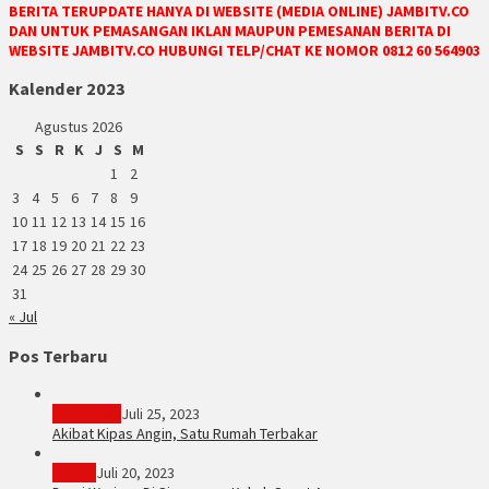
BERITA TERUPDATE HANYA DI WEBSITE (MEDIA ONLINE) JAMBITV.CO
DAN UNTUK PEMASANGAN IKLAN MAUPUN PEMESANAN BERITA DI
WEBSITE JAMBITV.CO HUBUNGI TELP/CHAT KE NOMOR 0812 60 564903
Kalender 2023
Agustus 2026
S
S
R
K
J
S
M
1
2
3
4
5
6
7
8
9
10
11
12
13
14
15
16
17
18
19
20
21
22
23
24
25
26
27
28
29
30
31
« Jul
Pos Terbaru
PERISTIWA
Juli 25, 2023
Akibat Kipas Angin, Satu Rumah Terbakar
Hukum
Juli 20, 2023