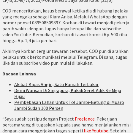
LP/B/3548/VI/2023/Polda Metro Jaya pada Rabu (21/6).
COD menceritakan, kasus berawal ketika dia di hubungi pelaku
yang mengaku sebagai Kiara Anisa. Melalui WhatsApp dengan
nomor ponsel 089508509897. Korban di tawari menjadi pekerja
paruh waktu dengan tugas hanya berupa like dan subscribe
video YouTube. Kemudian, korban di tawari komisi Rp. 500 ribu
hingga Rp. 1,4 juta per hari.
Akhirnya korban tergiur tawaran tersebut. COD pun di arahkan
pelaku untuk berkomunikasi melalui Telegram. Di sana, tugas
like dan subscribe video pun mulai di lakukan.
Bacaan Lainnya
Akibat Kipas Angin, Satu Rumah Terbakar
Demi Warisan Di Singapura, Kakak Seret Adik Ke Meja
Hijau
Pembebasan Lahan Untuk Tol Jambi-Betung di Muaro
Jambi Sudah 100 Persen
“Saya sudah tertipu dengan Project
Freelance
. Pekerjaan
pertama yang di tugaskan kepada saya hanya menjalankan misi
dengan cara mengerjakan tugas seperti
like Youtube
. Setelah