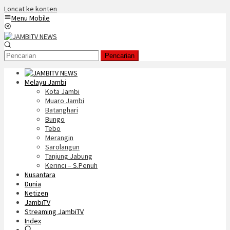
Loncat ke konten
Menu Mobile
Pencarian
Melayu Jambi
Kota Jambi
Muaro Jambi
Batanghari
Bungo
Tebo
Merangin
Sarolangun
Tanjung Jabung
Kerinci – S.Penuh
Nusantara
Dunia
Netizen
JambiTV
Streaming JambiTV
Index