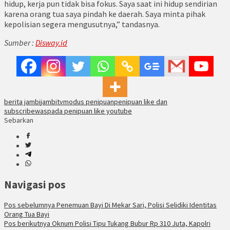
hidup, kerja pun tidak bisa fokus. Saya saat ini hidup sendirian
karena orang tua saya pindah ke daerah. Saya minta pihak
kepolisian segera mengusutnya,” tandasnya.
Sumber :
Disway.id
berita jambi
jambitv
modus penipuan
penipuan like dan
subscribe
waspada penipuan like youtube
Sebarkan
Navigasi pos
Pos sebelumnya
Penemuan Bayi Di Mekar Sari, Polisi Selidiki Identitas
Orang Tua Bayi
Pos berikutnya
Oknum Polisi Tipu Tukang Bubur Rp 310 Juta, Kapolri