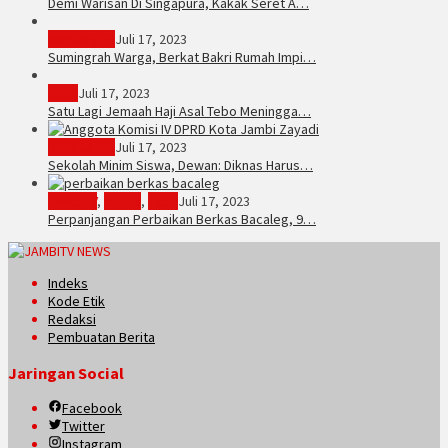
Demi Warisan Di Singapura, Kakak Seret A…
Sarolangun
Juli 17, 2023
Sumingrah Warga, Berkat Bakri Rumah Impi…
Tebo
Juli 17, 2023
Satu Lagi Jemaah Haji Asal Tebo Meningga…
Kota Jambi
Juli 17, 2023
Sekolah Minim Siswa, Dewan: Diknas Harus…
JambiTV
,
Politik
,
Tebo
Juli 17, 2023
Perpanjangan Perbaikan Berkas Bacaleg, 9…
Indeks
Kode Etik
Redaksi
Pembuatan Berita
Jaringan Social
Facebook
Twitter
Instagram