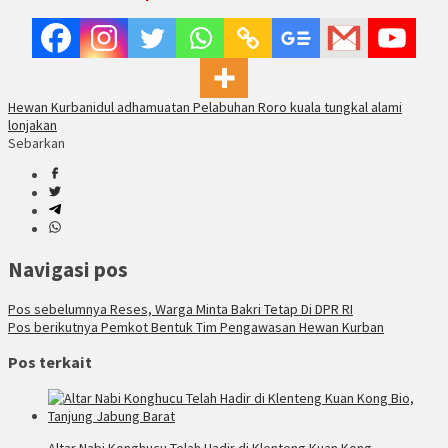
Hewan Kurban
idul adha
muatan Pelabuhan Roro kuala tungkal alami
lonjakan
Sebarkan
Navigasi pos
Pos sebelumnya
Reses, Warga Minta Bakri Tetap Di DPR RI
Pos berikutnya
Pemkot Bentuk Tim Pengawasan Hewan Kurban
Pos terkait
Altar Nabi Konghucu Telah Hadir di Klenteng Kuan Kong