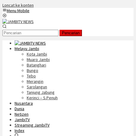
Loncat ke konten
Menu Mobile
Pencarian
Melayu Jambi
Kota Jambi
Muaro Jambi
Batanghari
Bungo
Tebo
Merangin
Sarolangun
Tanjung Jabung
Kerinci – S.Penuh
Nusantara
Dunia
Netizen
JambiTV
Streaming JambiTV
Index