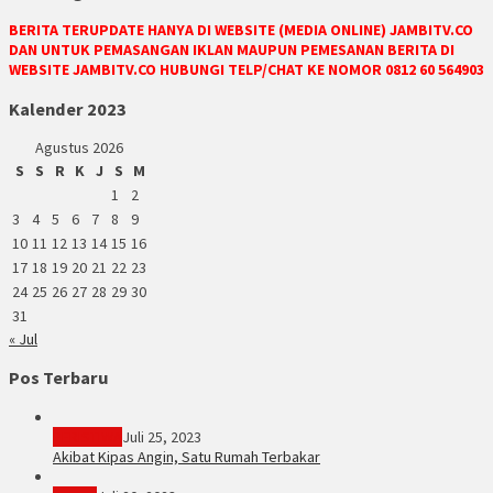
BERITA TERUPDATE HANYA DI WEBSITE (MEDIA ONLINE) JAMBITV.CO
DAN UNTUK PEMASANGAN IKLAN MAUPUN PEMESANAN BERITA DI
WEBSITE JAMBITV.CO HUBUNGI TELP/CHAT KE NOMOR 0812 60 564903
Kalender 2023
Agustus 2026
S
S
R
K
J
S
M
1
2
3
4
5
6
7
8
9
10
11
12
13
14
15
16
17
18
19
20
21
22
23
24
25
26
27
28
29
30
31
« Jul
Pos Terbaru
PERISTIWA
Juli 25, 2023
Akibat Kipas Angin, Satu Rumah Terbakar