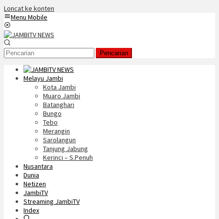
Loncat ke konten
Menu Mobile
Pencarian
Melayu Jambi
Kota Jambi
Muaro Jambi
Batanghari
Bungo
Tebo
Merangin
Sarolangun
Tanjung Jabung
Kerinci – S.Penuh
Nusantara
Dunia
Netizen
JambiTV
Streaming JambiTV
Index