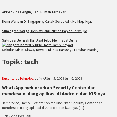
Akibat Kipas Angin, Satu Rumah Terbakar
Demi Warisan Di Singapura, Kakak Seret Adik Ke Meja Hijau
Sumingrah Warga, Berkat Bakri Rumah Impian Terwujud
Satu Lagi Jemaah Haji Asal Tebo Meninggal Dunia
Sekolah Minim Siswa, Dewan: Diknas Harusnya Lakukan Maping
Topik:
tech
Nusantara
,
Teknologi
Jefri AF
Juni 5, 2023
Juni 6, 2023
WhatsApp meluncurkan Security Center dan
mendesain ulang aplikasi di Android dan iOS-nya
Jambitv.co, Jambi – WhatsApp meluncurkan Security Center dan
mendesain ulang aplikasi di Android dan iOS-nya. […]
Tidak Ada Pos Lagi.