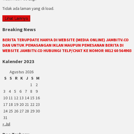
Tidak ada laman yang di load.
Lihat Lainnya
Breaking News
BERITA TERUPDATE HANYA DI WEBSITE (MEDIA ONLINE) JAMBITV.CO
DAN UNTUK PEMASANGAN IKLAN MAUPUN PEMESANAN BERITA DI
WEBSITE JAMBITV.CO HUBUNGI TELP/CHAT KE NOMOR 0812 60 564903
Kalender 2023
Agustus 2026
S
S
R
K
J
S
M
1
2
3
4
5
6
7
8
9
10
11
12
13
14
15
16
17
18
19
20
21
22
23
24
25
26
27
28
29
30
31
« Jul