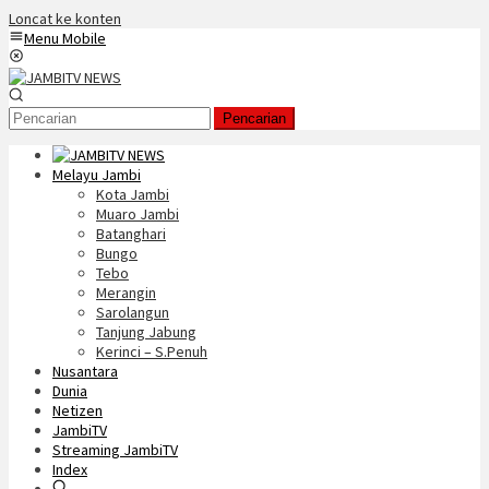
Loncat ke konten
Menu Mobile
Pencarian
Melayu Jambi
Kota Jambi
Muaro Jambi
Batanghari
Bungo
Tebo
Merangin
Sarolangun
Tanjung Jabung
Kerinci – S.Penuh
Nusantara
Dunia
Netizen
JambiTV
Streaming JambiTV
Index