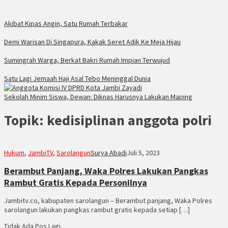
Akibat Kipas Angin, Satu Rumah Terbakar
Demi Warisan Di Singapura, Kakak Seret Adik Ke Meja Hijau
Sumingrah Warga, Berkat Bakri Rumah Impian Terwujud
Satu Lagi Jemaah Haji Asal Tebo Meninggal Dunia
Sekolah Minim Siswa, Dewan: Diknas Harusnya Lakukan Maping
Topik:
kedisiplinan anggota polri
Hukum
,
JambiTV
,
Sarolangun
Surya Abadi
Juli 5, 2023
Berambut Panjang, Waka Polres Lakukan Pangkas
Rambut Gratis Kepada Personilnya
Jambitv.co, kabupaten sarolangun – Berambut panjang, Waka Polres
sarolangun lakukan pangkas rambut gratis kepada setiap […]
Tidak Ada Pos Lagi.