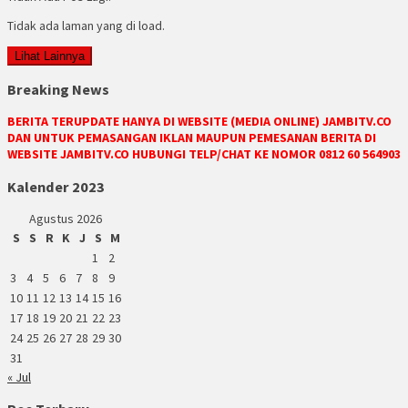
Tidak ada laman yang di load.
Lihat Lainnya
Breaking News
BERITA TERUPDATE HANYA DI WEBSITE (MEDIA ONLINE) JAMBITV.CO
DAN UNTUK PEMASANGAN IKLAN MAUPUN PEMESANAN BERITA DI
WEBSITE JAMBITV.CO HUBUNGI TELP/CHAT KE NOMOR 0812 60 564903
Kalender 2023
Agustus 2026
S
S
R
K
J
S
M
1
2
3
4
5
6
7
8
9
10
11
12
13
14
15
16
17
18
19
20
21
22
23
24
25
26
27
28
29
30
31
« Jul