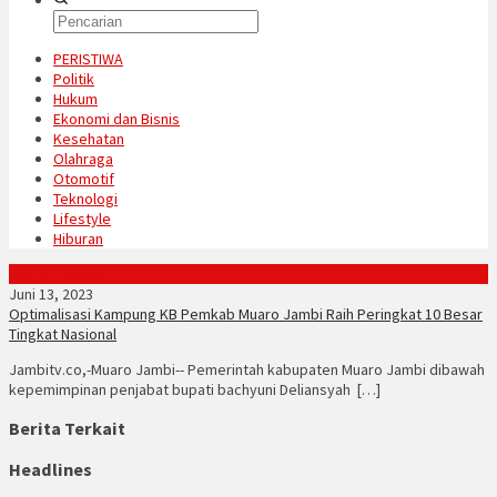
PERISTIWA
Politik
Hukum
Ekonomi dan Bisnis
Kesehatan
Olahraga
Otomotif
Teknologi
Lifestyle
Hiburan
Konten Spesial
Juni 13, 2023
Optimalisasi Kampung KB Pemkab Muaro Jambi Raih Peringkat 10 Besar
Tingkat Nasional
Jambitv.co,-Muaro Jambi-- Pemerintah kabupaten Muaro Jambi dibawah
kepemimpinan penjabat bupati bachyuni Deliansyah […]
Berita Terkait
Headlines