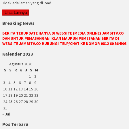
Tidak ada laman yang di load.
Lihat Lainnya
Breaking News
BERITA TERUPDATE HANYA DI WEBSITE (MEDIA ONLINE) JAMBITV.CO
DAN UNTUK PEMASANGAN IKLAN MAUPUN PEMESANAN BERITA DI
WEBSITE JAMBITV.CO HUBUNGI TELP/CHAT KE NOMOR 0812 60 564903
Kalender 2023
Agustus 2026
S
S
R
K
J
S
M
1
2
3
4
5
6
7
8
9
10
11
12
13
14
15
16
17
18
19
20
21
22
23
24
25
26
27
28
29
30
31
« Jul
Pos Terbaru