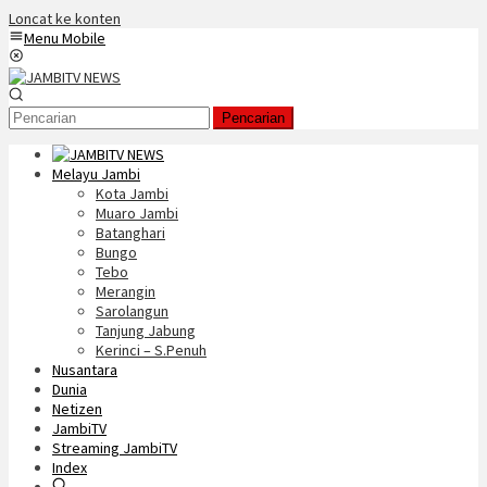
Loncat ke konten
Menu Mobile
Pencarian
Melayu Jambi
Kota Jambi
Muaro Jambi
Batanghari
Bungo
Tebo
Merangin
Sarolangun
Tanjung Jabung
Kerinci – S.Penuh
Nusantara
Dunia
Netizen
JambiTV
Streaming JambiTV
Index