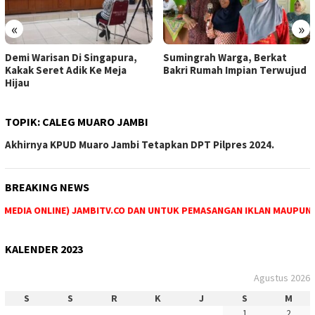
«
»
Sumingrah Warga, Berkat
Satu Lagi Jemaah Haji Asal
Bakri Rumah Impian Terwujud
Tebo Meninggal Dunia
TOPIK:
CALEG MUARO JAMBI
Akhirnya KPUD Muaro Jambi Tetapkan DPT Pilpres 2024.
BREAKING NEWS
MEDIA ONLINE) JAMBITV.CO DAN UNTUK PEMASANGAN IKLAN MAUPUN PE
KALENDER 2023
Agustus 2026
S
S
R
K
J
S
M
1
2