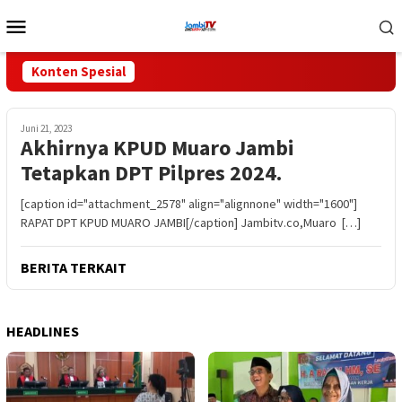
Loncat
Menu
ke
Mobile
konten
Konten Spesial
Juni 21, 2023
Akhirnya KPUD Muaro Jambi
Tetapkan DPT Pilpres 2024.
[caption id="attachment_2578" align="alignnone" width="1600"]
RAPAT DPT KPUD MUARO JAMBI[/caption] Jambitv.co,Muaro […]
BERITA TERKAIT
HEADLINES