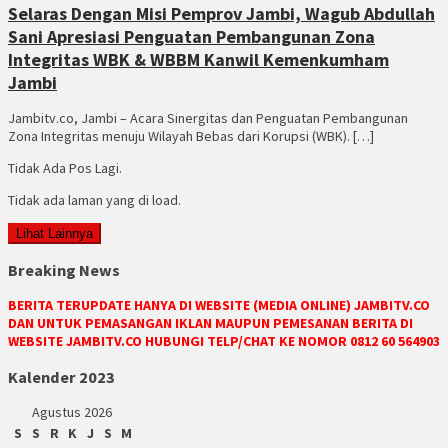
Selaras Dengan Misi Pemprov Jambi, Wagub Abdullah
Sani Apresiasi Penguatan Pembangunan Zona
Integritas WBK & WBBM Kanwil Kemenkumham
Jambi
Jambitv.co, Jambi – Acara Sinergitas dan Penguatan Pembangunan
Zona Integritas menuju Wilayah Bebas dari Korupsi (WBK). […]
Tidak Ada Pos Lagi.
Tidak ada laman yang di load.
Lihat Lainnya
Breaking News
BERITA TERUPDATE HANYA DI WEBSITE (MEDIA ONLINE) JAMBITV.CO
DAN UNTUK PEMASANGAN IKLAN MAUPUN PEMESANAN BERITA DI
WEBSITE JAMBITV.CO HUBUNGI TELP/CHAT KE NOMOR 0812 60 564903
Kalender 2023
Agustus 2026
S
S
R
K
J
S
M