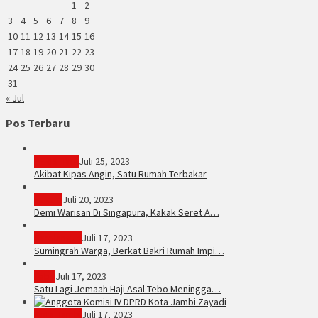
1
2
3
4
5
6
7
8
9
10
11
12
13
14
15
16
17
18
19
20
21
22
23
24
25
26
27
28
29
30
31
« Jul
Pos Terbaru
PERISTIWA
Juli 25, 2023
Akibat Kipas Angin, Satu Rumah Terbakar
Hukum
Juli 20, 2023
Demi Warisan Di Singapura, Kakak Seret A…
Sarolangun
Juli 17, 2023
Sumingrah Warga, Berkat Bakri Rumah Impi…
Tebo
Juli 17, 2023
Satu Lagi Jemaah Haji Asal Tebo Meningga…
Kota Jambi
Juli 17, 2023