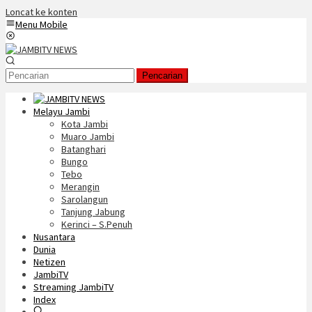
Loncat ke konten
Menu Mobile
Pencarian
Melayu Jambi
Kota Jambi
Muaro Jambi
Batanghari
Bungo
Tebo
Merangin
Sarolangun
Tanjung Jabung
Kerinci – S.Penuh
Nusantara
Dunia
Netizen
JambiTV
Streaming JambiTV
Index