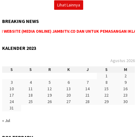
Lihat Lainnya
BREAKING NEWS
I WEBSITE (MEDIA ONLINE) JAMBITV.CO DAN UNTUK PEMASANGAN IKLAN
KALENDER 2023
Agustus 2026
S
S
R
K
J
S
M
1
2
3
4
5
6
7
8
9
10
11
12
13
14
15
16
17
18
19
20
21
22
23
24
25
26
27
28
29
30
31
« Jul
PERISTIWA
Juli 25, 2023
HUKUM
Juli 20, 2023
Akibat Kipas Angin, Satu Rumah Terbakar
SAROLANGUN
Juli 17, 2023