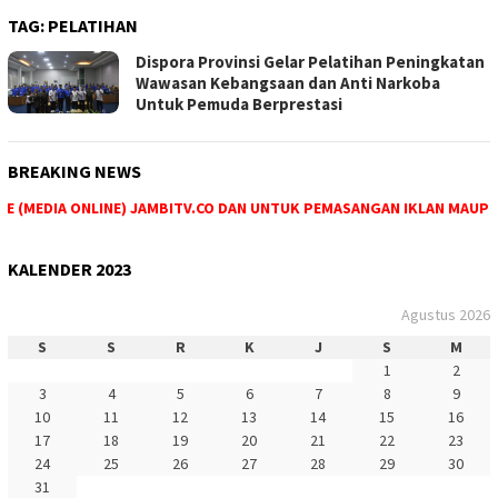
TAG:
PELATIHAN
Dispora Provinsi Gelar Pelatihan Peningkatan
Wawasan Kebangsaan dan Anti Narkoba
Untuk Pemuda Berprestasi
BREAKING NEWS
 (MEDIA ONLINE) JAMBITV.CO DAN UNTUK PEMASANGAN IKLAN MAUPUN P
KALENDER 2023
Agustus 2026
S
S
R
K
J
S
M
1
2
3
4
5
6
7
8
9
10
11
12
13
14
15
16
17
18
19
20
21
22
23
24
25
26
27
28
29
30
31