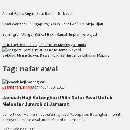
Akibat Kipas Angin, Satu Rumah Terbakar
Demi Warisan Di Singapura, Kakak Seret Adik Ke Meja Hijau
Sumingrah Warga, Berkat Bakri Rumah Impian Terwujud
Satu Lagi Jemaah Haji Asal Tebo Meninggal Dunia
Sekolah Minim Siswa, Dewan: Diknas Harusnya Lakukan Maping
Tag:
nafar awal
Batanghari
,
Dunia
admin
Juni 30, 2023
Jamaah Haji Batanghari Pilih Nafar Awal Untuk
Melontar Jumroh di Jamarat
Jambitv.co, Mekkah – Jama’ah haji asal Kabupaten Batanghari memilih
mengambil nafar awal untuk Melontar Jumroh […]
Tidak Ada Pos Lagi.