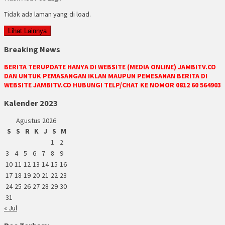
Tidak ada laman yang di load.
Lihat Lainnya
Breaking News
BERITA TERUPDATE HANYA DI WEBSITE (MEDIA ONLINE) JAMBITV.CO
DAN UNTUK PEMASANGAN IKLAN MAUPUN PEMESANAN BERITA DI
WEBSITE JAMBITV.CO HUBUNGI TELP/CHAT KE NOMOR 0812 60 564903
Kalender 2023
Agustus 2026
S
S
R
K
J
S
M
1
2
3
4
5
6
7
8
9
10
11
12
13
14
15
16
17
18
19
20
21
22
23
24
25
26
27
28
29
30
31
« Jul