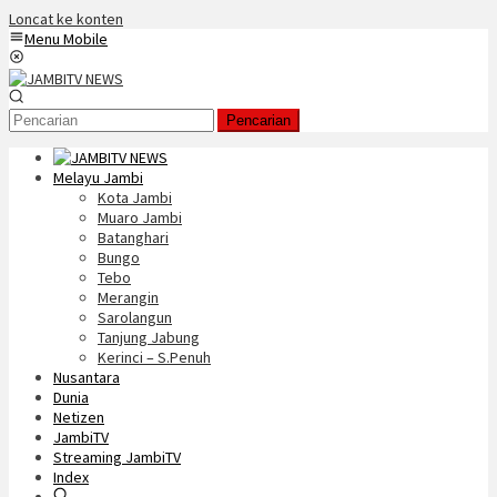
Loncat ke konten
Menu Mobile
Pencarian
Melayu Jambi
Kota Jambi
Muaro Jambi
Batanghari
Bungo
Tebo
Merangin
Sarolangun
Tanjung Jabung
Kerinci – S.Penuh
Nusantara
Dunia
Netizen
JambiTV
Streaming JambiTV
Index