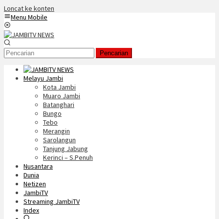
Loncat ke konten
Menu Mobile
Pencarian
Melayu Jambi
Kota Jambi
Muaro Jambi
Batanghari
Bungo
Tebo
Merangin
Sarolangun
Tanjung Jabung
Kerinci – S.Penuh
Nusantara
Dunia
Netizen
JambiTV
Streaming JambiTV
Index