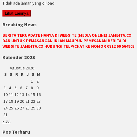
Tidak ada laman yang di load.
Lihat Lainnya
Breaking News
BERITA TERUPDATE HANYA DI WEBSITE (MEDIA ONLINE) JAMBITV.CO
DAN UNTUK PEMASANGAN IKLAN MAUPUN PEMESANAN BERITA DI
WEBSITE JAMBITV.CO HUBUNGI TELP/CHAT KE NOMOR 0812 60 564903
Kalender 2023
Agustus 2026
S
S
R
K
J
S
M
1
2
3
4
5
6
7
8
9
10
11
12
13
14
15
16
17
18
19
20
21
22
23
24
25
26
27
28
29
30
31
« Jul
Pos Terbaru