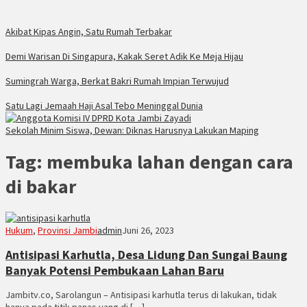
Akibat Kipas Angin, Satu Rumah Terbakar
Demi Warisan Di Singapura, Kakak Seret Adik Ke Meja Hijau
Sumingrah Warga, Berkat Bakri Rumah Impian Terwujud
Satu Lagi Jemaah Haji Asal Tebo Meninggal Dunia
Sekolah Minim Siswa, Dewan: Diknas Harusnya Lakukan Maping
Tag:
membuka lahan dengan cara
di bakar
Hukum
,
Provinsi Jambi
admin
Juni 26, 2023
Antisipasi Karhutla, Desa Lidung Dan Sungai Baung
Banyak Potensi Pembukaan Lahan Baru
Jambitv.co, Sarolangun – Antisipasi karhutla terus di lakukan, tidak
hanya pada titik panas yang di […]