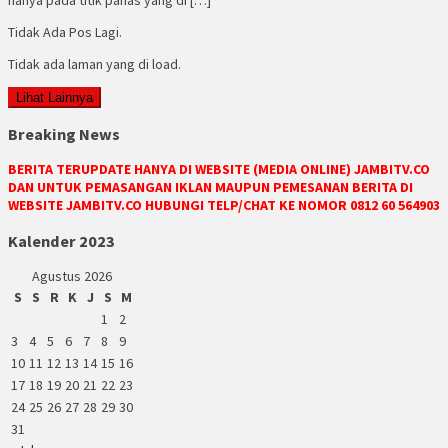
Tidak Ada Pos Lagi.
Tidak ada laman yang di load.
Lihat Lainnya
Breaking News
BERITA TERUPDATE HANYA DI WEBSITE (MEDIA ONLINE) JAMBITV.CO
DAN UNTUK PEMASANGAN IKLAN MAUPUN PEMESANAN BERITA DI
WEBSITE JAMBITV.CO HUBUNGI TELP/CHAT KE NOMOR 0812 60 564903
Kalender 2023
Agustus 2026
S
S
R
K
J
S
M
1
2
3
4
5
6
7
8
9
10
11
12
13
14
15
16
17
18
19
20
21
22
23
24
25
26
27
28
29
30
31