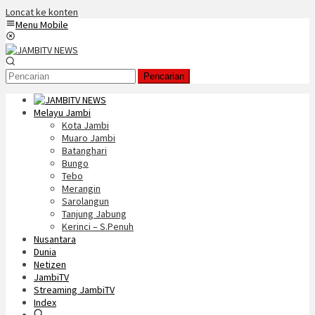
Loncat ke konten
Menu Mobile
Pencarian
Melayu Jambi
Kota Jambi
Muaro Jambi
Batanghari
Bungo
Tebo
Merangin
Sarolangun
Tanjung Jabung
Kerinci – S.Penuh
Nusantara
Dunia
Netizen
JambiTV
Streaming JambiTV
Index