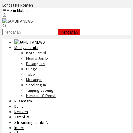
Loncat ke konten
Menu Mobile
Pencarian
Melayu Jambi
Kota Jambi
Muaro Jambi
Batanghari
Bungo
Tebo
Merangin
Sarolangun
Tanjung Jabung
Kerinci – S.Penuh
Nusantara
Dunia
Netizen
JambiTV
Streaming JambiTV
Index