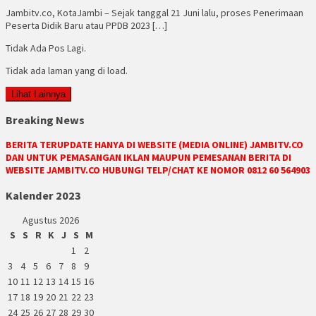
Jambitv.co, KotaJambi – Sejak tanggal 21 Juni lalu, proses Penerimaan
Peserta Didik Baru atau PPDB 2023 […]
Tidak Ada Pos Lagi.
Tidak ada laman yang di load.
Lihat Lainnya
Breaking News
BERITA TERUPDATE HANYA DI WEBSITE (MEDIA ONLINE) JAMBITV.CO
DAN UNTUK PEMASANGAN IKLAN MAUPUN PEMESANAN BERITA DI
WEBSITE JAMBITV.CO HUBUNGI TELP/CHAT KE NOMOR 0812 60 564903
Kalender 2023
Agustus 2026
S
S
R
K
J
S
M
1
2
3
4
5
6
7
8
9
10
11
12
13
14
15
16
17
18
19
20
21
22
23
24
25
26
27
28
29
30