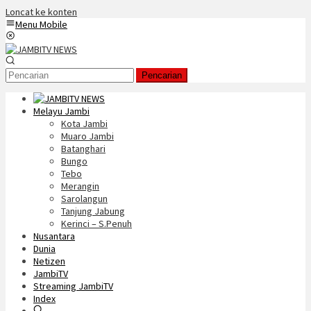
Loncat ke konten
Menu Mobile
Pencarian
Melayu Jambi
Kota Jambi
Muaro Jambi
Batanghari
Bungo
Tebo
Merangin
Sarolangun
Tanjung Jabung
Kerinci – S.Penuh
Nusantara
Dunia
Netizen
JambiTV
Streaming JambiTV
Index