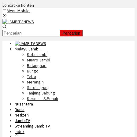
Loncat ke konten
Menu Mobile
Pencarian
Melayu Jambi
Kota Jambi
Muaro Jambi
Batanghari
Bungo
Tebo
Merangin
Sarolangun
Tanjung Jabung
Kerinci – S.Penuh
Nusantara
Dunia
Netizen
JambiTV
Streaming JambiTV
Index