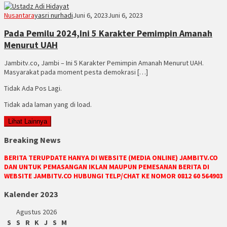
Nusantara
yasri nurhadi
Juni 6, 2023
Juni 6, 2023
Pada Pemilu 2024,Ini 5 Karakter Pemimpin Amanah
Menurut UAH
Jambitv.co, Jambi – Ini 5 Karakter Pemimpin Amanah Menurut UAH.
Masyarakat pada moment pesta demokrasi […]
Tidak Ada Pos Lagi.
Tidak ada laman yang di load.
Lihat Lainnya
Breaking News
BERITA TERUPDATE HANYA DI WEBSITE (MEDIA ONLINE) JAMBITV.CO
DAN UNTUK PEMASANGAN IKLAN MAUPUN PEMESANAN BERITA DI
WEBSITE JAMBITV.CO HUBUNGI TELP/CHAT KE NOMOR 0812 60 564903
Kalender 2023
Agustus 2026
S
S
R
K
J
S
M