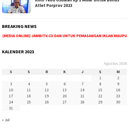
Atlet Porprov 2023
BREAKING NEWS
(MEDIA ONLINE) JAMBITV.CO DAN UNTUK PEMASANGAN IKLAN MAUPUN PE
KALENDER 2023
Agustus 2026
S
S
R
K
J
S
M
1
2
3
4
5
6
7
8
9
10
11
12
13
14
15
16
17
18
19
20
21
22
23
24
25
26
27
28
29
30
31
« Jul