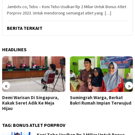
Jambitv.co, Tebo – Koni Tebo Usulkan Rp 2 Miliar Untuk Bonus Atlet
Porprov 2023. Untuk mendorong semangat atlet yang […]
BERITA TERKAIT
HEADLINES
«
»
ra,
Sumingrah Warga, Berkat
Satu Lagi Jemaah Haji As
Bakri Rumah Impian Terwujud
Tebo Meninggal Dunia
TAG:
BONUS ATLET PORPROV
Koni Tebo Usulkan Rp 2 Miliar Untuk Bonus