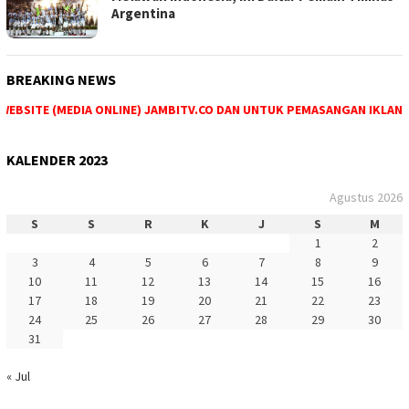
Argentina
BREAKING NEWS
BSITE (MEDIA ONLINE) JAMBITV.CO DAN UNTUK PEMASANGAN IKLAN MA
KALENDER 2023
Agustus 2026
S
S
R
K
J
S
M
1
2
3
4
5
6
7
8
9
10
11
12
13
14
15
16
17
18
19
20
21
22
23
24
25
26
27
28
29
30
31
« Jul