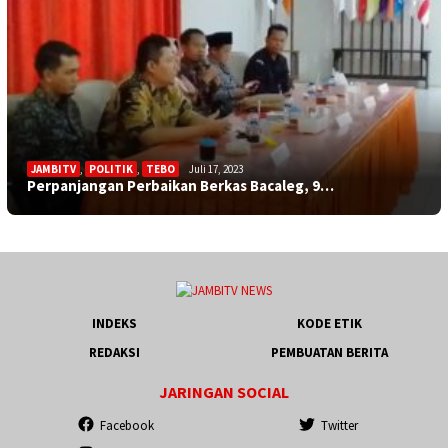
JAMBITV
,
POLITIK
,
TEBO
Juli 17, 2023
Perpanjangan Perbaikan Berkas Bacaleg, 9…
INDEKS
KODE ETIK
REDAKSI
PEMBUATAN BERITA
JARINGAN SOCIAL
Facebook
Twitter