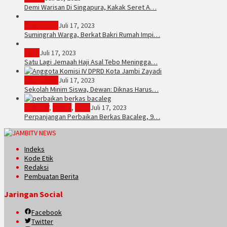
Demi Warisan Di Singapura, Kakak Seret A…
Sarolangun
Juli 17, 2023
Sumingrah Warga, Berkat Bakri Rumah Impi…
Tebo
Juli 17, 2023
Satu Lagi Jemaah Haji Asal Tebo Meningga…
Kota Jambi
Juli 17, 2023
Sekolah Minim Siswa, Dewan: Diknas Harus…
JambiTV
,
Politik
,
Tebo
Juli 17, 2023
Perpanjangan Perbaikan Berkas Bacaleg, 9…
Indeks
Kode Etik
Redaksi
Pembuatan Berita
Jaringan Social
Facebook
Twitter