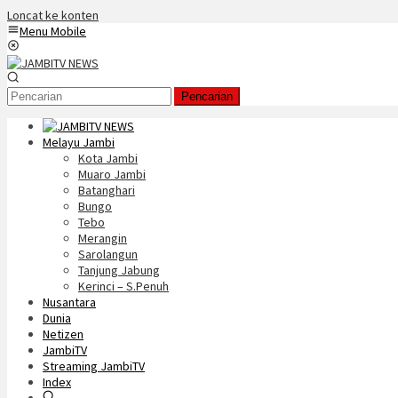
Loncat ke konten
Menu Mobile
Pencarian
Melayu Jambi
Kota Jambi
Muaro Jambi
Batanghari
Bungo
Tebo
Merangin
Sarolangun
Tanjung Jabung
Kerinci – S.Penuh
Nusantara
Dunia
Netizen
JambiTV
Streaming JambiTV
Index