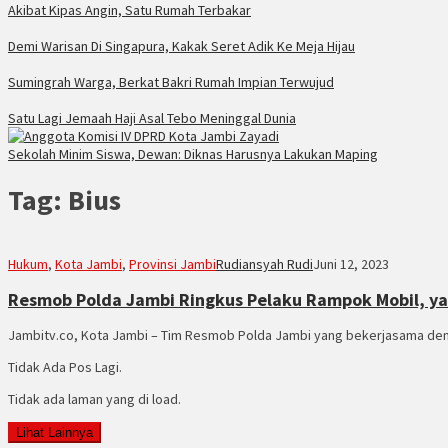
Akibat Kipas Angin, Satu Rumah Terbakar
Demi Warisan Di Singapura, Kakak Seret Adik Ke Meja Hijau
Sumingrah Warga, Berkat Bakri Rumah Impian Terwujud
Satu Lagi Jemaah Haji Asal Tebo Meninggal Dunia
Sekolah Minim Siswa, Dewan: Diknas Harusnya Lakukan Maping
Tag:
Bius
Hukum
,
Kota Jambi
,
Provinsi Jambi
Rudiansyah Rudi
Juni 12, 2023
Resmob Polda Jambi Ringkus Pelaku Rampok Mobil, ya
Jambitv.co, Kota Jambi – Tim Resmob Polda Jambi yang bekerjasama den
Tidak Ada Pos Lagi.
Tidak ada laman yang di load.
Lihat Lainnya