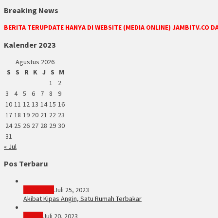
Breaking News
BERITA TERUPDATE HANYA DI WEBSITE (MEDIA ONLINE) JAMBITV.CO 
Kalender 2023
Agustus 2026
S
S
R
K
J
S
M
1
2
3
4
5
6
7
8
9
10
11
12
13
14
15
16
17
18
19
20
21
22
23
24
25
26
27
28
29
30
31
« Jul
Pos Terbaru
PERISTIWA
Juli 25, 2023
Akibat Kipas Angin, Satu Rumah Terbakar
Hukum
Juli 20, 2023