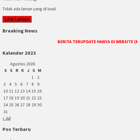
Tidak ada laman yang di load.
Lihat Lainnya
Breaking News
BERITA TERUPDATE HANYA DI WEBSITE (ME
Kalender 2023
Agustus 2026
S
S
R
K
J
S
M
1
2
3
4
5
6
7
8
9
10
11
12
13
14
15
16
17
18
19
20
21
22
23
24
25
26
27
28
29
30
31
« Jul
Pos Terbaru