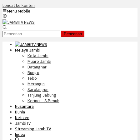
Loncat ke konten
Menu Mobile
Pencarian
Melayu Jambi
Kota Jambi
Muaro Jambi
Batanghari
Bungo
Tebo
Merangin
Sarolangun
Tanjung Jabung
Kerinci – S.Penuh
Nusantara
Dunia
Netizen
JambiTV
Streaming JambiTV
Index