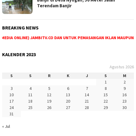
Terendam Banjir
BREAKING NEWS
EDIA ONLINE) JAMBITV.CO DAN UNTUK PEMASANGAN IKLAN MAUPUN PEM
KALENDER 2023
Agustus 2026
S
S
R
K
J
S
M
1
2
3
4
5
6
7
8
9
10
11
12
13
14
15
16
17
18
19
20
21
22
23
24
25
26
27
28
29
30
31
« Jul