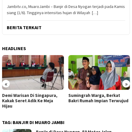
Jambitv.co, MuaroJambi – Banjir di Desa Nyogan terjadi pada Kamis
siang (1/6). Tingginya intensitas hujan di Wilayah […]
BERITA TERKAIT
HEADLINES
«
»
Sumingrah Warga, Berkat
Satu Lagi Jemaah Haji Asal
Bakri Rumah Impian Terwujud
Tebo Meninggal Dunia
TAG:
BANJIR DI MUARO JAMBI
Banjir di Desa Nyogan, 50 Meter Jalan