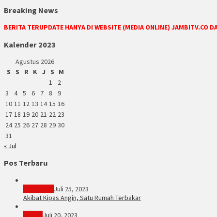
Breaking News
BERITA TERUPDATE HANYA DI WEBSITE (MEDIA ONLINE) JAMBITV.CO 
Kalender 2023
Agustus 2026
S
S
R
K
J
S
M
1
2
3
4
5
6
7
8
9
10
11
12
13
14
15
16
17
18
19
20
21
22
23
24
25
26
27
28
29
30
31
« Jul
Pos Terbaru
PERISTIWA
Juli 25, 2023
Akibat Kipas Angin, Satu Rumah Terbakar
Hukum
Juli 20, 2023