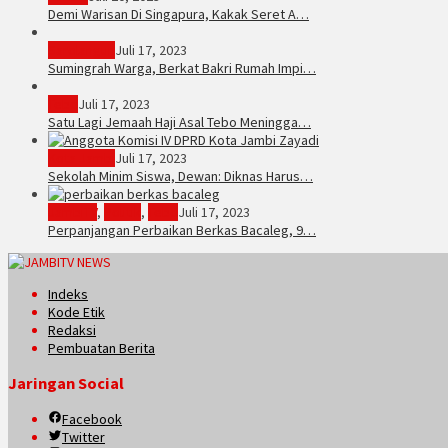
Demi Warisan Di Singapura, Kakak Seret A…
Sarolangun
Juli 17, 2023
Sumingrah Warga, Berkat Bakri Rumah Impi…
Tebo
Juli 17, 2023
Satu Lagi Jemaah Haji Asal Tebo Meningga…
Kota Jambi
Juli 17, 2023
Sekolah Minim Siswa, Dewan: Diknas Harus…
JambiTV
,
Politik
,
Tebo
Juli 17, 2023
Perpanjangan Perbaikan Berkas Bacaleg, 9…
Indeks
Kode Etik
Redaksi
Pembuatan Berita
Jaringan Social
Facebook
Twitter