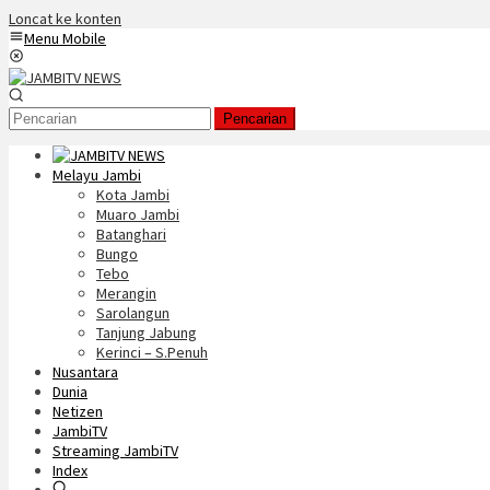
Loncat ke konten
Menu Mobile
Pencarian
Melayu Jambi
Kota Jambi
Muaro Jambi
Batanghari
Bungo
Tebo
Merangin
Sarolangun
Tanjung Jabung
Kerinci – S.Penuh
Nusantara
Dunia
Netizen
JambiTV
Streaming JambiTV
Index