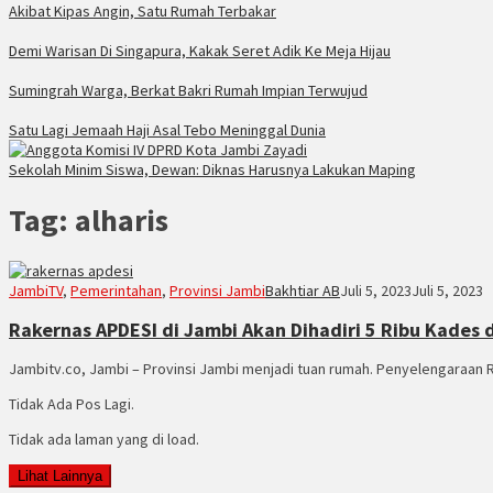
Akibat Kipas Angin, Satu Rumah Terbakar
Demi Warisan Di Singapura, Kakak Seret Adik Ke Meja Hijau
Sumingrah Warga, Berkat Bakri Rumah Impian Terwujud
Satu Lagi Jemaah Haji Asal Tebo Meninggal Dunia
Sekolah Minim Siswa, Dewan: Diknas Harusnya Lakukan Maping
Tag:
alharis
JambiTV
,
Pemerintahan
,
Provinsi Jambi
Bakhtiar AB
Juli 5, 2023
Juli 5, 2023
Rakernas APDESI di Jambi Akan Dihadiri 5 Ribu Kades 
Jambitv.co, Jambi – Provinsi Jambi menjadi tuan rumah. Penyelengaraan 
Tidak Ada Pos Lagi.
Tidak ada laman yang di load.
Lihat Lainnya