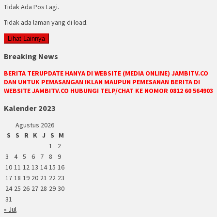
Tidak Ada Pos Lagi.
Tidak ada laman yang di load.
Lihat Lainnya
Breaking News
BERITA TERUPDATE HANYA DI WEBSITE (MEDIA ONLINE) JAMBITV.CO
DAN UNTUK PEMASANGAN IKLAN MAUPUN PEMESANAN BERITA DI
WEBSITE JAMBITV.CO HUBUNGI TELP/CHAT KE NOMOR 0812 60 564903
Kalender 2023
Agustus 2026
S
S
R
K
J
S
M
1
2
3
4
5
6
7
8
9
10
11
12
13
14
15
16
17
18
19
20
21
22
23
24
25
26
27
28
29
30
31
« Jul