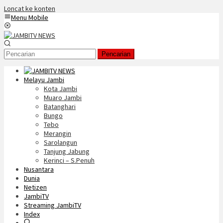
Loncat ke konten
Menu Mobile
Pencarian
Melayu Jambi
Kota Jambi
Muaro Jambi
Batanghari
Bungo
Tebo
Merangin
Sarolangun
Tanjung Jabung
Kerinci – S.Penuh
Nusantara
Dunia
Netizen
JambiTV
Streaming JambiTV
Index