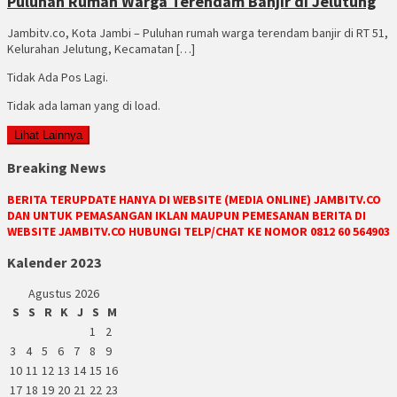
Puluhan Rumah Warga Terendam Banjir di Jelutung
Jambitv.co, Kota Jambi – Puluhan rumah warga terendam banjir di RT 51,
Kelurahan Jelutung, Kecamatan […]
Tidak Ada Pos Lagi.
Tidak ada laman yang di load.
Lihat Lainnya
Breaking News
BERITA TERUPDATE HANYA DI WEBSITE (MEDIA ONLINE) JAMBITV.CO
DAN UNTUK PEMASANGAN IKLAN MAUPUN PEMESANAN BERITA DI
WEBSITE JAMBITV.CO HUBUNGI TELP/CHAT KE NOMOR 0812 60 564903
Kalender 2023
Agustus 2026
S
S
R
K
J
S
M
1
2
3
4
5
6
7
8
9
10
11
12
13
14
15
16
17
18
19
20
21
22
23