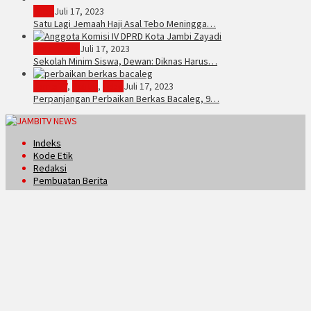
Tebo
Juli 17, 2023
Satu Lagi Jemaah Haji Asal Tebo Meningga…
Kota Jambi
Juli 17, 2023
Sekolah Minim Siswa, Dewan: Diknas Harus…
JambiTV
,
Politik
,
Tebo
Juli 17, 2023
Perpanjangan Perbaikan Berkas Bacaleg, 9…
Indeks
Kode Etik
Redaksi
Pembuatan Berita
Jaringan Social
Facebook
Twitter
Instagram
Youtube
Tiktok
Didukung oleh WordPress
/
Tema: Bloggingpro