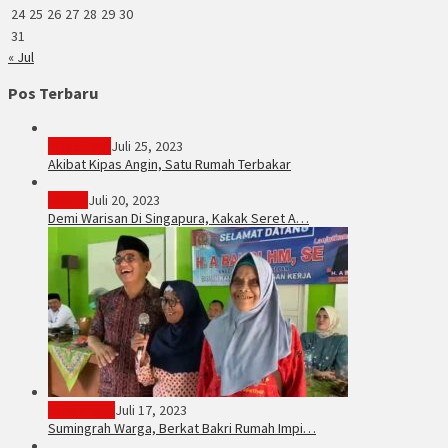
24
25
26
27
28
29
30
31
« Jul
Pos Terbaru
PERISTIWA
Juli 25, 2023
Akibat Kipas Angin, Satu Rumah Terbakar
Hukum
Juli 20, 2023
Demi Warisan Di Singapura, Kakak Seret A…
Sarolangun
Juli 17, 2023
Sumingrah Warga, Berkat Bakri Rumah Impi…