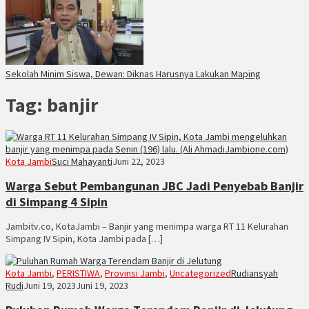
Sekolah Minim Siswa, Dewan: Diknas Harusnya Lakukan Maping
Tag:
banjir
Kota Jambi
Suci Mahayanti
Juni 22, 2023
Warga Sebut Pembangunan JBC Jadi Penyebab Banjir
di Simpang 4 Sipin
Jambitv.co, KotaJambi – Banjir yang menimpa warga RT 11 Kelurahan
Simpang IV Sipin, Kota Jambi pada […]
Kota Jambi
,
PERISTIWA
,
Provinsi Jambi
,
Uncategorized
Rudiansyah
Rudi
Juni 19, 2023
Juni 19, 2023