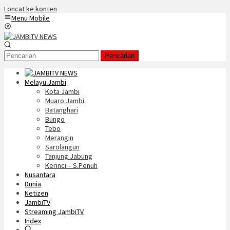
Loncat ke konten
Menu Mobile
Pencarian
Melayu Jambi
Kota Jambi
Muaro Jambi
Batanghari
Bungo
Tebo
Merangin
Sarolangun
Tanjung Jabung
Kerinci – S.Penuh
Nusantara
Dunia
Netizen
JambiTV
Streaming JambiTV
Index