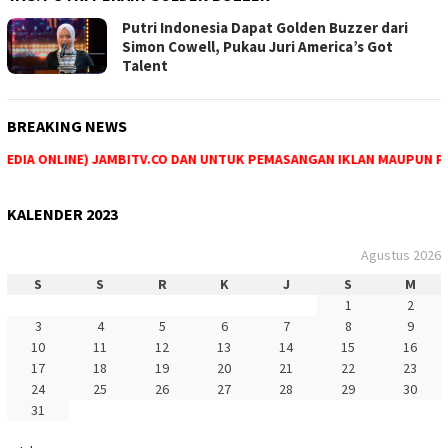
Putri Indonesia Dapat Golden Buzzer dari
Simon Cowell, Pukau Juri America’s Got
Talent
BREAKING NEWS
DIA ONLINE) JAMBITV.CO DAN UNTUK PEMASANGAN IKLAN MAUPUN PEME
KALENDER 2023
Agustus 2026
S
S
R
K
J
S
M
1
2
3
4
5
6
7
8
9
10
11
12
13
14
15
16
17
18
19
20
21
22
23
24
25
26
27
28
29
30
31