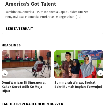
America’s Got Talent
Jambitv.co, Amerika – Putri Indonesia Dapat Golden Buzzer.
Penyanyi asal Indonesia, Putri Ariani mengejutkan […]
BERITA TERKAIT
HEADLINES
«
»
Sumingrah Warga, Berkat
Satu Lagi Jemaah Haji Asal
Bakri Rumah Impian Terwujud
Tebo Meninggal Dunia
TAG:
PUTRI PERAIH GOLDEN BUZZER