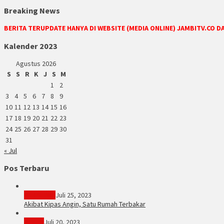
Breaking News
BERITA TERUPDATE HANYA DI WEBSITE (MEDIA ONLINE) JAMBITV.CO 
Kalender 2023
Agustus 2026
S
S
R
K
J
S
M
1
2
3
4
5
6
7
8
9
10
11
12
13
14
15
16
17
18
19
20
21
22
23
24
25
26
27
28
29
30
31
« Jul
Pos Terbaru
PERISTIWA
Juli 25, 2023
Akibat Kipas Angin, Satu Rumah Terbakar
Hukum
Juli 20, 2023