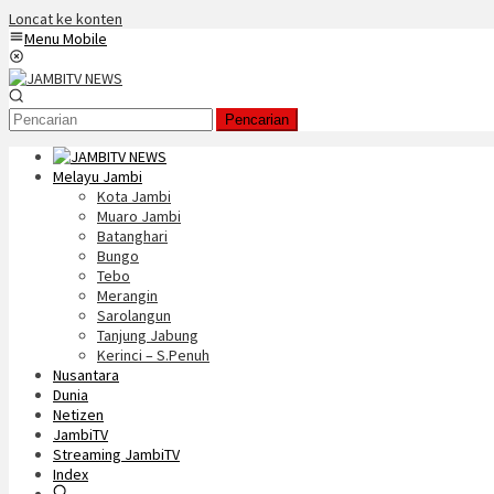
Loncat ke konten
Menu Mobile
Pencarian
Melayu Jambi
Kota Jambi
Muaro Jambi
Batanghari
Bungo
Tebo
Merangin
Sarolangun
Tanjung Jabung
Kerinci – S.Penuh
Nusantara
Dunia
Netizen
JambiTV
Streaming JambiTV
Index