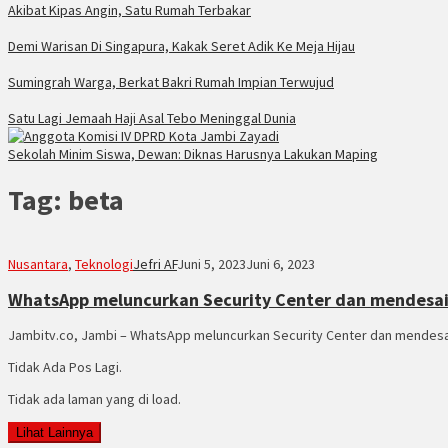
Akibat Kipas Angin, Satu Rumah Terbakar
Demi Warisan Di Singapura, Kakak Seret Adik Ke Meja Hijau
Sumingrah Warga, Berkat Bakri Rumah Impian Terwujud
Satu Lagi Jemaah Haji Asal Tebo Meninggal Dunia
Sekolah Minim Siswa, Dewan: Diknas Harusnya Lakukan Maping
Tag:
beta
Nusantara
,
Teknologi
Jefri AF
Juni 5, 2023
Juni 6, 2023
WhatsApp meluncurkan Security Center dan mendesain 
Jambitv.co, Jambi – WhatsApp meluncurkan Security Center dan mendesain
Tidak Ada Pos Lagi.
Tidak ada laman yang di load.
Lihat Lainnya