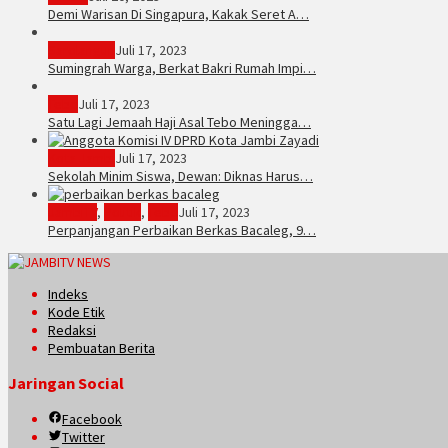
Demi Warisan Di Singapura, Kakak Seret A…
Sarolangun
Juli 17, 2023
Sumingrah Warga, Berkat Bakri Rumah Impi…
Tebo
Juli 17, 2023
Satu Lagi Jemaah Haji Asal Tebo Meningga…
Kota Jambi
Juli 17, 2023
Sekolah Minim Siswa, Dewan: Diknas Harus…
JambiTV
,
Politik
,
Tebo
Juli 17, 2023
Perpanjangan Perbaikan Berkas Bacaleg, 9…
Indeks
Kode Etik
Redaksi
Pembuatan Berita
Jaringan Social
Facebook
Twitter