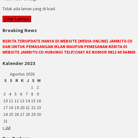
Tidak ada laman yang di load.
Lihat Lainnya
Breaking News
BERITA TERUPDATE HANYA DI WEBSITE (MEDIA ONLINE) JAMBITV.CO
DAN UNTUK PEMASANGAN IKLAN MAUPUN PEMESANAN BERITA DI
WEBSITE JAMBITV.CO HUBUNGI TELP/CHAT KE NOMOR 0812 60 564903
Kalender 2023
Agustus 2026
S
S
R
K
J
S
M
1
2
3
4
5
6
7
8
9
10
11
12
13
14
15
16
17
18
19
20
21
22
23
24
25
26
27
28
29
30
31
« Jul