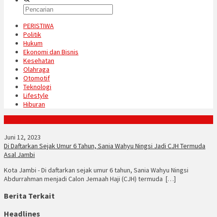
PERISTIWA
Politik
Hukum
Ekonomi dan Bisnis
Kesehatan
Olahraga
Otomotif
Teknologi
Lifestyle
Hiburan
Konten Spesial
Juni 12, 2023
Di Daftarkan Sejak Umur 6 Tahun, Sania Wahyu Ningsi Jadi CJH Termuda
Asal Jambi
Kota Jambi - Di daftarkan sejak umur 6 tahun, Sania Wahyu Ningsi
Abdurrahman menjadi Calon Jemaah Haji (CJH) termuda […]
Berita Terkait
Headlines