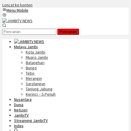
Loncat ke konten
Menu Mobile
Pencarian
Melayu Jambi
Kota Jambi
Muaro Jambi
Batanghari
Bungo
Tebo
Merangin
Sarolangun
Tanjung Jabung
Kerinci – S.Penuh
Nusantara
Dunia
Netizen
JambiTV
Streaming JambiTV
Index