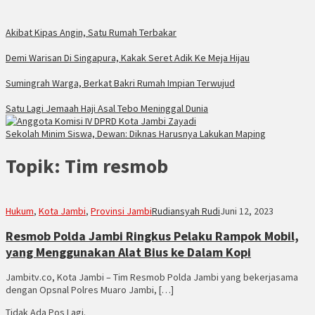
Akibat Kipas Angin, Satu Rumah Terbakar
Demi Warisan Di Singapura, Kakak Seret Adik Ke Meja Hijau
Sumingrah Warga, Berkat Bakri Rumah Impian Terwujud
Satu Lagi Jemaah Haji Asal Tebo Meninggal Dunia
Sekolah Minim Siswa, Dewan: Diknas Harusnya Lakukan Maping
Topik:
Tim resmob
Hukum
,
Kota Jambi
,
Provinsi Jambi
Rudiansyah Rudi
Juni 12, 2023
Resmob Polda Jambi Ringkus Pelaku Rampok Mobil,
yang Menggunakan Alat Bius ke Dalam Kopi
Jambitv.co, Kota Jambi – Tim Resmob Polda Jambi yang bekerjasama
dengan Opsnal Polres Muaro Jambi, […]
Tidak Ada Pos Lagi.