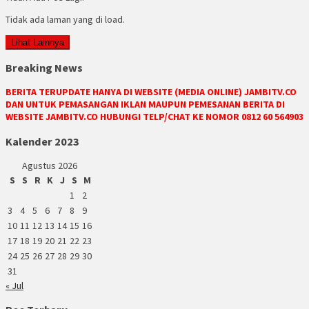
Tidak ada laman yang di load.
Lihat Lainnya
Breaking News
BERITA TERUPDATE HANYA DI WEBSITE (MEDIA ONLINE) JAMBITV.CO
DAN UNTUK PEMASANGAN IKLAN MAUPUN PEMESANAN BERITA DI
WEBSITE JAMBITV.CO HUBUNGI TELP/CHAT KE NOMOR 0812 60 564903
Kalender 2023
Agustus 2026
S
S
R
K
J
S
M
1
2
3
4
5
6
7
8
9
10
11
12
13
14
15
16
17
18
19
20
21
22
23
24
25
26
27
28
29
30
31
« Jul