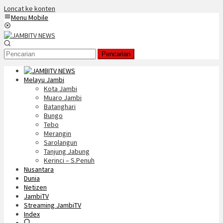
Loncat ke konten
Menu Mobile
Pencarian
Melayu Jambi
Kota Jambi
Muaro Jambi
Batanghari
Bungo
Tebo
Merangin
Sarolangun
Tanjung Jabung
Kerinci – S.Penuh
Nusantara
Dunia
Netizen
JambiTV
Streaming JambiTV
Index