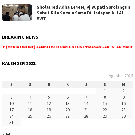
Sholat Ied Adha 1444 H, Pj Bupati Sarolangun
Sebut Kita Semua Sama Di Hadapan ALLAH
SWT
BREAKING NEWS
 (MEDIA ONLINE) JAMBITV.CO DAN UNTUK PEMASANGAN IKLAN MAUPUN P
KALENDER 2023
Agustus 2026
S
S
R
K
J
S
M
1
2
3
4
5
6
7
8
9
10
11
12
13
14
15
16
17
18
19
20
21
22
23
24
25
26
27
28
29
30
31
« Jul